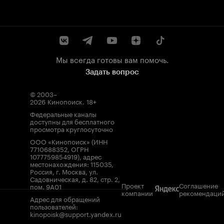
Мы всегда готовы вам помочь.
Задать вопрос
© 2003–
2026
Кинопоиск
.
18+
Федеральные каналы
доступны для бесплатного
просмотра круглосуточно
ООО «Кинопоиск» (ИНН
7710688352, ОГРН
1077759854919), адрес
местонахождения: 115035,
Россия, г. Москва, ул.
Садовническая, д. 82, стр. 2,
Проект
Соглашение
пом. 9А01
компании
рекомендаци
Адрес для обращений
пользователей:
kinopoisk@support.yandex.ru