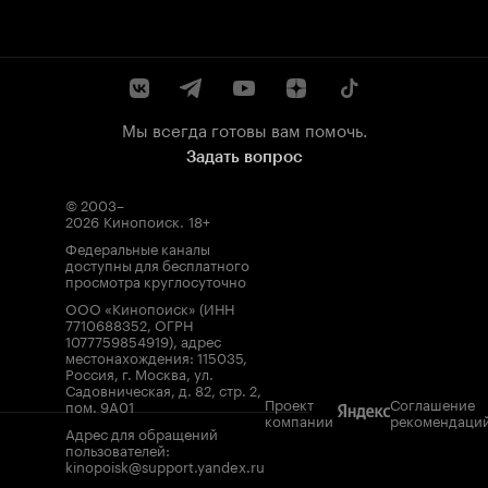
Мы всегда готовы вам помочь.
Задать вопрос
© 2003–
2026
Кинопоиск
.
18+
Федеральные каналы
доступны для бесплатного
просмотра круглосуточно
ООО «Кинопоиск» (ИНН
7710688352, ОГРН
1077759854919), адрес
местонахождения: 115035,
Россия, г. Москва, ул.
Садовническая, д. 82, стр. 2,
Проект
Соглашение
пом. 9А01
компании
рекомендаци
Адрес для обращений
пользователей:
kinopoisk@support.yandex.ru