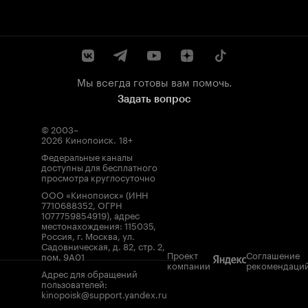
Мы всегда готовы вам помочь.
Задать вопрос
© 2003–
2026
Кинопоиск
.
18+
Федеральные каналы
доступны для бесплатного
просмотра круглосуточно
ООО «Кинопоиск» (ИНН
7710688352, ОГРН
1077759854919), адрес
местонахождения: 115035,
Россия, г. Москва, ул.
Садовническая, д. 82, стр. 2,
Проект
Соглашение
пом. 9А01
компании
рекомендаци
Адрес для обращений
пользователей:
kinopoisk@support.yandex.ru