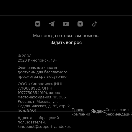
Мы всегда готовы вам помочь.
Задать вопрос
© 2003–
2026
Кинопоиск
.
18+
Федеральные каналы
доступны для бесплатного
просмотра круглосуточно
ООО «Кинопоиск» (ИНН
7710688352, ОГРН
1077759854919), адрес
местонахождения: 115035,
Россия, г. Москва, ул.
Садовническая, д. 82, стр. 2,
Проект
Соглашение
пом. 9А01
компании
рекомендаци
Адрес для обращений
пользователей:
kinopoisk@support.yandex.ru