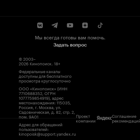
Мы всегда готовы вам помочь.
Задать вопрос
© 2003–
2026
Кинопоиск
.
18+
Федеральные каналы
доступны для бесплатного
просмотра круглосуточно
ООО «Кинопоиск» (ИНН
7710688352, ОГРН
1077759854919), адрес
местонахождения: 115035,
Россия, г. Москва, ул.
Садовническая, д. 82, стр. 2,
Проект
Соглашение
пом. 9А01
компании
рекомендаци
Адрес для обращений
пользователей:
kinopoisk@support.yandex.ru