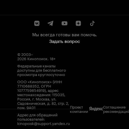
Мы всегда готовы вам помочь.
Задать вопрос
© 2003–
2026
Кинопоиск
.
18+
Федеральные каналы
доступны для бесплатного
просмотра круглосуточно
ООО «Кинопоиск» (ИНН
7710688352, ОГРН
1077759854919), адрес
местонахождения: 115035,
Россия, г. Москва, ул.
Садовническая, д. 82, стр. 2,
Проект
Соглашение
пом. 9А01
компании
рекомендаци
Адрес для обращений
пользователей:
kinopoisk@support.yandex.ru