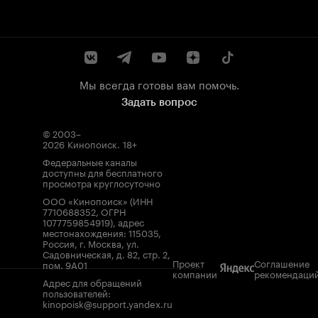
Мы всегда готовы вам помочь.
Задать вопрос
© 2003–
2026
Кинопоиск
.
18+
Федеральные каналы
доступны для бесплатного
просмотра круглосуточно
ООО «Кинопоиск» (ИНН
7710688352, ОГРН
1077759854919), адрес
местонахождения: 115035,
Россия, г. Москва, ул.
Садовническая, д. 82, стр. 2,
Проект
Соглашение
пом. 9А01
компании
рекомендаци
Адрес для обращений
пользователей:
kinopoisk@support.yandex.ru