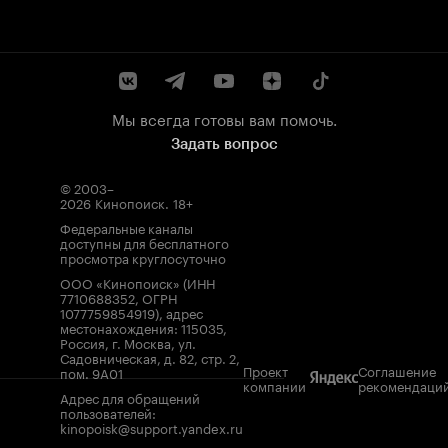
Мы всегда готовы вам помочь.
Задать вопрос
© 2003–
2026
Кинопоиск
.
18+
Федеральные каналы
доступны для бесплатного
просмотра круглосуточно
ООО «Кинопоиск» (ИНН
7710688352, ОГРН
1077759854919), адрес
местонахождения: 115035,
Россия, г. Москва, ул.
Садовническая, д. 82, стр. 2,
Проект
Соглашение
пом. 9А01
компании
рекомендаци
Адрес для обращений
пользователей:
kinopoisk@support.yandex.ru