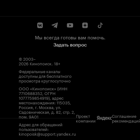
Мы всегда готовы вам помочь.
Задать вопрос
© 2003–
2026
Кинопоиск
.
18+
Федеральные каналы
доступны для бесплатного
просмотра круглосуточно
ООО «Кинопоиск» (ИНН
7710688352, ОГРН
1077759854919), адрес
местонахождения: 115035,
Россия, г. Москва, ул.
Садовническая, д. 82, стр. 2,
Проект
Соглашение
пом. 9А01
компании
рекомендаци
Адрес для обращений
пользователей:
kinopoisk@support.yandex.ru