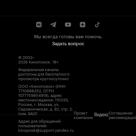
Мы всегда готовы вам помочь.
Задать вопрос
© 2003–
2026
Кинопоиск
.
18+
Федеральные каналы
доступны для бесплатного
просмотра круглосуточно
ООО «Кинопоиск» (ИНН
7710688352, ОГРН
1077759854919), адрес
местонахождения: 115035,
Россия, г. Москва, ул.
Садовническая, д. 82, стр. 2,
Проект
Соглашение
пом. 9А01
компании
рекомендаци
Адрес для обращений
пользователей:
kinopoisk@support.yandex.ru