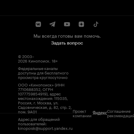
Мы всегда готовы вам помочь.
Задать вопрос
© 2003–
2026
Кинопоиск
.
18+
Федеральные каналы
доступны для бесплатного
просмотра круглосуточно
ООО «Кинопоиск» (ИНН
7710688352, ОГРН
1077759854919), адрес
местонахождения: 115035,
Россия, г. Москва, ул.
Садовническая, д. 82, стр. 2,
Проект
Соглашение
пом. 9А01
компании
рекомендаци
Адрес для обращений
пользователей:
kinopoisk@support.yandex.ru