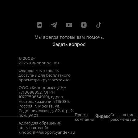
Мы всегда готовы вам помочь.
Задать вопрос
© 2003–
2026
Кинопоиск
.
18+
Федеральные каналы
доступны для бесплатного
просмотра круглосуточно
ООО «Кинопоиск» (ИНН
7710688352, ОГРН
1077759854919), адрес
местонахождения: 115035,
Россия, г. Москва, ул.
Садовническая, д. 82, стр. 2,
Проект
Соглашение
пом. 9А01
компании
рекомендаци
Адрес для обращений
пользователей:
kinopoisk@support.yandex.ru