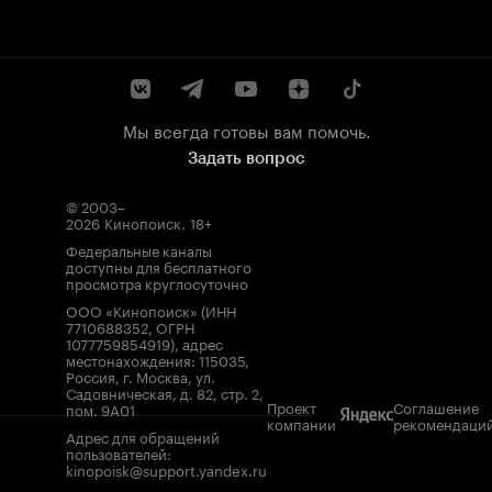
Мы всегда готовы вам помочь.
Задать вопрос
© 2003–
2026
Кинопоиск
.
18+
Федеральные каналы
доступны для бесплатного
просмотра круглосуточно
ООО «Кинопоиск» (ИНН
7710688352, ОГРН
1077759854919), адрес
местонахождения: 115035,
Россия, г. Москва, ул.
Садовническая, д. 82, стр. 2,
Проект
Соглашение
пом. 9А01
компании
рекомендаци
Адрес для обращений
пользователей:
kinopoisk@support.yandex.ru