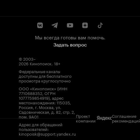
Мы всегда готовы вам помочь.
Задать вопрос
© 2003–
2026
Кинопоиск
.
18+
Федеральные каналы
доступны для бесплатного
просмотра круглосуточно
ООО «Кинопоиск» (ИНН
7710688352, ОГРН
1077759854919), адрес
местонахождения: 115035,
Россия, г. Москва, ул.
Садовническая, д. 82, стр. 2,
Проект
Соглашение
пом. 9А01
компании
рекомендаци
Адрес для обращений
пользователей:
kinopoisk@support.yandex.ru