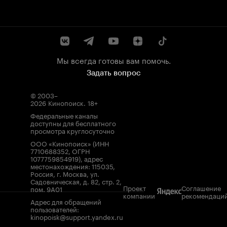
Мы всегда готовы вам помочь.
Задать вопрос
© 2003–
2026
Кинопоиск
.
18+
Федеральные каналы
доступны для бесплатного
просмотра круглосуточно
ООО «Кинопоиск» (ИНН
7710688352, ОГРН
1077759854919), адрес
местонахождения: 115035,
Россия, г. Москва, ул.
Садовническая, д. 82, стр. 2,
Проект
Соглашение
пом. 9А01
компании
рекомендаци
Адрес для обращений
пользователей:
kinopoisk@support.yandex.ru