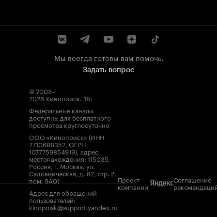
Мы всегда готовы вам помочь.
Задать вопрос
© 2003–
2026
Кинопоиск
.
18+
Федеральные каналы
доступны для бесплатного
просмотра круглосуточно
ООО «Кинопоиск» (ИНН
7710688352, ОГРН
1077759854919), адрес
местонахождения: 115035,
Россия, г. Москва, ул.
Садовническая, д. 82, стр. 2,
Проект
Соглашение
пом. 9А01
компании
рекомендаци
Адрес для обращений
пользователей:
kinopoisk@support.yandex.ru