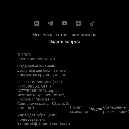
Мы всегда готовы вам помочь.
Задать вопрос
© 2003–
2026
Кинопоиск
.
18+
Федеральные каналы
доступны для бесплатного
просмотра круглосуточно
ООО «Кинопоиск» (ИНН
7710688352, ОГРН
1077759854919), адрес
местонахождения: 115035,
Россия, г. Москва, ул.
Садовническая, д. 82, стр. 2,
Проект
Соглашение
пом. 9А01
компании
рекомендаци
Адрес для обращений
пользователей:
kinopoisk@support.yandex.ru