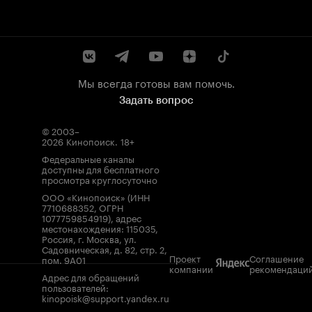
Мы всегда готовы вам помочь.
Задать вопрос
© 2003–
2026
Кинопоиск
.
18+
Федеральные каналы
доступны для бесплатного
просмотра круглосуточно
ООО «Кинопоиск» (ИНН
7710688352, ОГРН
1077759854919), адрес
местонахождения: 115035,
Россия, г. Москва, ул.
Садовническая, д. 82, стр. 2,
Проект
Соглашение
пом. 9А01
компании
рекомендаци
Адрес для обращений
пользователей:
kinopoisk@support.yandex.ru