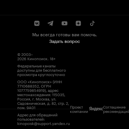
Мы всегда готовы вам помочь.
Задать вопрос
© 2003–
2026
Кинопоиск
.
18+
Федеральные каналы
доступны для бесплатного
просмотра круглосуточно
ООО «Кинопоиск» (ИНН
7710688352, ОГРН
1077759854919), адрес
местонахождения: 115035,
Россия, г. Москва, ул.
Садовническая, д. 82, стр. 2,
Проект
Соглашение
пом. 9А01
компании
рекомендаци
Адрес для обращений
пользователей:
kinopoisk@support.yandex.ru