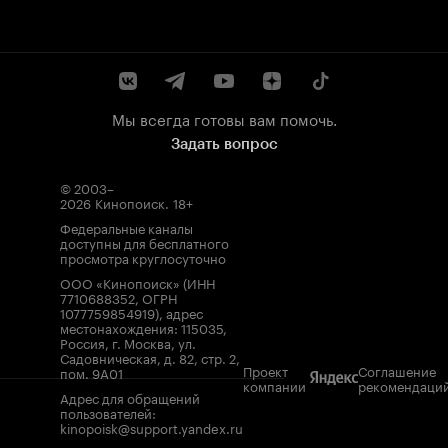
Мы всегда готовы вам помочь.
Задать вопрос
© 2003–
2026
Кинопоиск
.
18+
Федеральные каналы
доступны для бесплатного
просмотра круглосуточно
ООО «Кинопоиск» (ИНН
7710688352, ОГРН
1077759854919), адрес
местонахождения: 115035,
Россия, г. Москва, ул.
Садовническая, д. 82, стр. 2,
Проект
Соглашение
пом. 9А01
компании
рекомендаци
Адрес для обращений
пользователей:
kinopoisk@support.yandex.ru