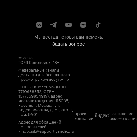
Мы всегда готовы вам помочь.
Задать вопрос
© 2003–
2026
Кинопоиск
.
18+
Федеральные каналы
доступны для бесплатного
просмотра круглосуточно
ООО «Кинопоиск» (ИНН
7710688352, ОГРН
1077759854919), адрес
местонахождения: 115035,
Россия, г. Москва, ул.
Садовническая, д. 82, стр. 2,
Проект
Соглашение
пом. 9А01
компании
рекомендаци
Адрес для обращений
пользователей:
kinopoisk@support.yandex.ru