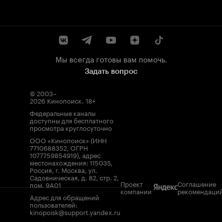
Мы всегда готовы вам помочь.
Задать вопрос
© 2003–
2026
Кинопоиск
.
18+
Федеральные каналы
доступны для бесплатного
просмотра круглосуточно
ООО «Кинопоиск» (ИНН
7710688352, ОГРН
1077759854919), адрес
местонахождения: 115035,
Россия, г. Москва, ул.
Садовническая, д. 82, стр. 2,
Проект
Соглашение
пом. 9А01
компании
рекомендаци
Адрес для обращений
пользователей:
kinopoisk@support.yandex.ru