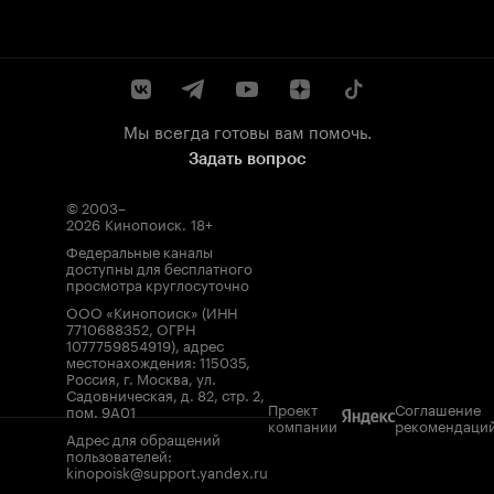
Мы всегда готовы вам помочь.
Задать вопрос
© 2003–
2026
Кинопоиск
.
18+
Федеральные каналы
доступны для бесплатного
просмотра круглосуточно
ООО «Кинопоиск» (ИНН
7710688352, ОГРН
1077759854919), адрес
местонахождения: 115035,
Россия, г. Москва, ул.
Садовническая, д. 82, стр. 2,
Проект
Соглашение
пом. 9А01
компании
рекомендаци
Адрес для обращений
пользователей:
kinopoisk@support.yandex.ru