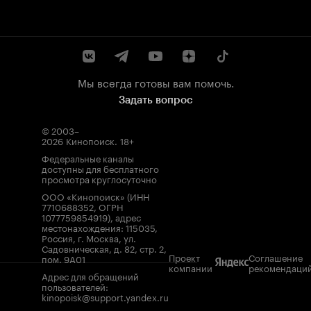
Мы всегда готовы вам помочь.
Задать вопрос
© 2003–
2026
Кинопоиск
.
18+
Федеральные каналы
доступны для бесплатного
просмотра круглосуточно
ООО «Кинопоиск» (ИНН
7710688352, ОГРН
1077759854919), адрес
местонахождения: 115035,
Россия, г. Москва, ул.
Садовническая, д. 82, стр. 2,
Проект
Соглашение
пом. 9А01
компании
рекомендаци
Адрес для обращений
пользователей:
kinopoisk@support.yandex.ru