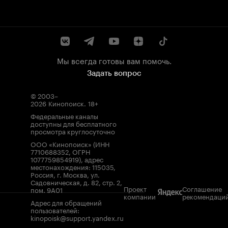
Мы всегда готовы вам помочь.
Задать вопрос
© 2003–
2026
Кинопоиск
.
18+
Федеральные каналы
доступны для бесплатного
просмотра круглосуточно
ООО «Кинопоиск» (ИНН
7710688352, ОГРН
1077759854919), адрес
местонахождения: 115035,
Россия, г. Москва, ул.
Садовническая, д. 82, стр. 2,
Проект
Соглашение
пом. 9А01
компании
рекомендаци
Адрес для обращений
пользователей:
kinopoisk@support.yandex.ru