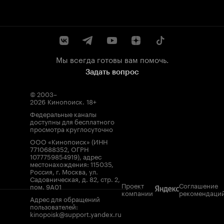
Мы всегда готовы вам помочь.
Задать вопрос
© 2003–
2026
Кинопоиск
.
18+
Федеральные каналы
доступны для бесплатного
просмотра круглосуточно
ООО «Кинопоиск» (ИНН
7710688352, ОГРН
1077759854919), адрес
местонахождения: 115035,
Россия, г. Москва, ул.
Садовническая, д. 82, стр. 2,
Проект
Соглашение
пом. 9А01
компании
рекомендаци
Адрес для обращений
пользователей:
kinopoisk@support.yandex.ru