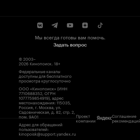
Мы всегда готовы вам помочь.
Задать вопрос
© 2003–
2026
Кинопоиск
.
18+
Федеральные каналы
доступны для бесплатного
просмотра круглосуточно
ООО «Кинопоиск» (ИНН
7710688352, ОГРН
1077759854919), адрес
местонахождения: 115035,
Россия, г. Москва, ул.
Садовническая, д. 82, стр. 2,
Проект
Соглашение
пом. 9А01
компании
рекомендаци
Адрес для обращений
пользователей:
kinopoisk@support.yandex.ru