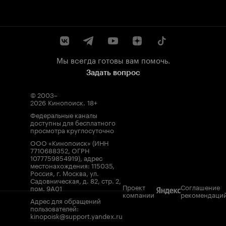
Мы всегда готовы вам помочь.
Задать вопрос
© 2003–
2026
Кинопоиск
.
18+
Федеральные каналы
доступны для бесплатного
просмотра круглосуточно
ООО «Кинопоиск» (ИНН
7710688352, ОГРН
1077759854919), адрес
местонахождения: 115035,
Россия, г. Москва, ул.
Садовническая, д. 82, стр. 2,
Проект
Соглашение
пом. 9А01
компании
рекомендаци
Адрес для обращений
пользователей:
kinopoisk@support.yandex.ru