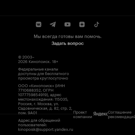
Мы всегда готовы вам помочь.
Задать вопрос
© 2003–
2026
Кинопоиск
.
18+
Федеральные каналы
доступны для бесплатного
просмотра круглосуточно
ООО «Кинопоиск» (ИНН
7710688352, ОГРН
1077759854919), адрес
местонахождения: 115035,
Россия, г. Москва, ул.
Садовническая, д. 82, стр. 2,
Проект
Соглашение
пом. 9А01
компании
рекомендаци
Адрес для обращений
пользователей:
kinopoisk@support.yandex.ru