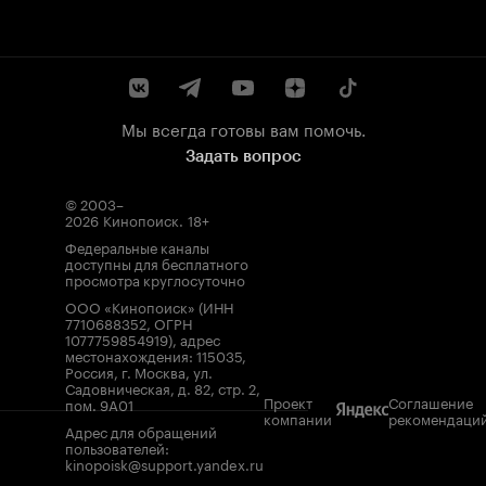
Мы всегда готовы вам помочь.
Задать вопрос
© 2003–
2026
Кинопоиск
.
18+
Федеральные каналы
доступны для бесплатного
просмотра круглосуточно
ООО «Кинопоиск» (ИНН
7710688352, ОГРН
1077759854919), адрес
местонахождения: 115035,
Россия, г. Москва, ул.
Садовническая, д. 82, стр. 2,
Проект
Соглашение
пом. 9А01
компании
рекомендаци
Адрес для обращений
пользователей:
kinopoisk@support.yandex.ru