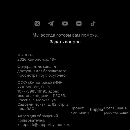
Мы всегда готовы вам помочь.
Задать вопрос
© 2003–
2026
Кинопоиск
.
18+
Федеральные каналы
доступны для бесплатного
просмотра круглосуточно
ООО «Кинопоиск» (ИНН
7710688352, ОГРН
1077759854919), адрес
местонахождения: 115035,
Россия, г. Москва, ул.
Садовническая, д. 82, стр. 2,
Проект
Соглашение
пом. 9А01
компании
рекомендаци
Адрес для обращений
пользователей:
kinopoisk@support.yandex.ru