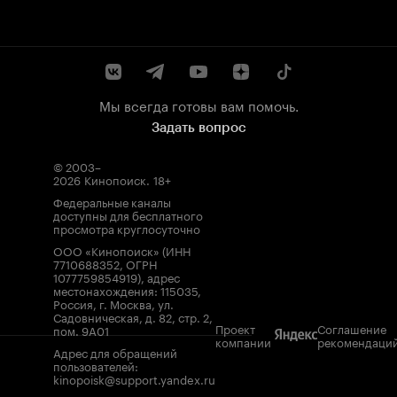
Мы всегда готовы вам помочь.
Задать вопрос
© 2003–
2026
Кинопоиск
.
18+
Федеральные каналы
доступны для бесплатного
просмотра круглосуточно
ООО «Кинопоиск» (ИНН
7710688352, ОГРН
1077759854919), адрес
местонахождения: 115035,
Россия, г. Москва, ул.
Садовническая, д. 82, стр. 2,
Проект
Соглашение
пом. 9А01
компании
рекомендаци
Адрес для обращений
пользователей:
kinopoisk@support.yandex.ru