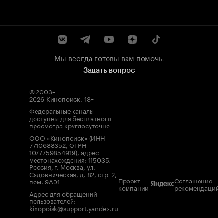
Мы всегда готовы вам помочь.
Задать вопрос
© 2003–
2026
Кинопоиск
.
18+
Федеральные каналы
доступны для бесплатного
просмотра круглосуточно
ООО «Кинопоиск» (ИНН
7710688352, ОГРН
1077759854919), адрес
местонахождения: 115035,
Россия, г. Москва, ул.
Садовническая, д. 82, стр. 2,
Проект
Соглашение
пом. 9А01
компании
рекомендаци
Адрес для обращений
пользователей:
kinopoisk@support.yandex.ru