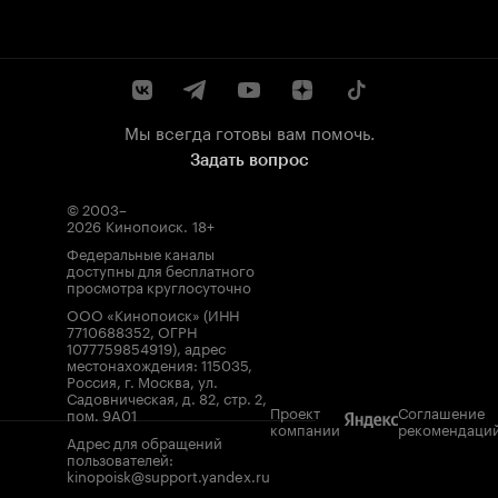
Мы всегда готовы вам помочь.
Задать вопрос
© 2003–
2026
Кинопоиск
.
18+
Федеральные каналы
доступны для бесплатного
просмотра круглосуточно
ООО «Кинопоиск» (ИНН
7710688352, ОГРН
1077759854919), адрес
местонахождения: 115035,
Россия, г. Москва, ул.
Садовническая, д. 82, стр. 2,
Проект
Соглашение
пом. 9А01
компании
рекомендаци
Адрес для обращений
пользователей:
kinopoisk@support.yandex.ru