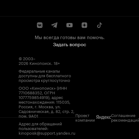
Мы всегда готовы вам помочь.
Задать вопрос
© 2003–
2026
Кинопоиск
.
18+
Федеральные каналы
доступны для бесплатного
просмотра круглосуточно
ООО «Кинопоиск» (ИНН
7710688352, ОГРН
1077759854919), адрес
местонахождения: 115035,
Россия, г. Москва, ул.
Садовническая, д. 82, стр. 2,
Проект
Соглашение
пом. 9А01
компании
рекомендаци
Адрес для обращений
пользователей:
kinopoisk@support.yandex.ru