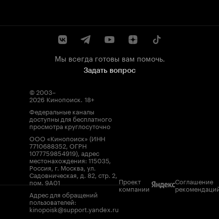
Мы всегда готовы вам помочь.
Задать вопрос
© 2003–
2026
Кинопоиск
.
18+
Федеральные каналы
доступны для бесплатного
просмотра круглосуточно
ООО «Кинопоиск» (ИНН
7710688352, ОГРН
1077759854919), адрес
местонахождения: 115035,
Россия, г. Москва, ул.
Садовническая, д. 82, стр. 2,
Проект
Соглашение
пом. 9А01
компании
рекомендаци
Адрес для обращений
пользователей:
kinopoisk@support.yandex.ru