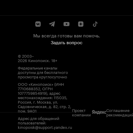
Мы всегда готовы вам помочь.
Задать вопрос
© 2003–
2026
Кинопоиск
.
18+
Федеральные каналы
доступны для бесплатного
просмотра круглосуточно
ООО «Кинопоиск» (ИНН
7710688352, ОГРН
1077759854919), адрес
местонахождения: 115035,
Россия, г. Москва, ул.
Садовническая, д. 82, стр. 2,
Проект
Соглашение
пом. 9А01
компании
рекомендаци
Адрес для обращений
пользователей:
kinopoisk@support.yandex.ru