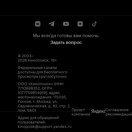
Мы всегда готовы вам помочь.
Задать вопрос
© 2003–
2026
Кинопоиск
.
18+
Федеральные каналы
доступны для бесплатного
просмотра круглосуточно
ООО «Кинопоиск» (ИНН
7710688352, ОГРН
1077759854919), адрес
местонахождения: 115035,
Россия, г. Москва, ул.
Садовническая, д. 82, стр. 2,
Проект
Соглашение
пом. 9А01
компании
рекомендаци
Адрес для обращений
пользователей:
kinopoisk@support.yandex.ru