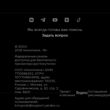
Мы всегда готовы вам помочь.
Задать вопрос
© 2003–
2026
Кинопоиск
.
18+
Федеральные каналы
доступны для бесплатного
просмотра круглосуточно
ООО «Кинопоиск» (ИНН
7710688352, ОГРН
1077759854919), адрес
местонахождения: 115035,
Россия, г. Москва, ул.
Садовническая, д. 82, стр. 2,
Проект
Соглашение
пом. 9А01
компании
рекомендаци
Адрес для обращений
пользователей:
kinopoisk@support.yandex.ru