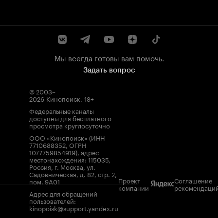
Мы всегда готовы вам помочь.
Задать вопрос
© 2003–
2026
Кинопоиск
.
18+
Федеральные каналы
доступны для бесплатного
просмотра круглосуточно
ООО «Кинопоиск» (ИНН
7710688352, ОГРН
1077759854919), адрес
местонахождения: 115035,
Россия, г. Москва, ул.
Садовническая, д. 82, стр. 2,
Проект
Соглашение
пом. 9А01
компании
рекомендаци
Адрес для обращений
пользователей:
kinopoisk@support.yandex.ru