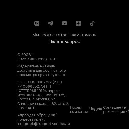
Мы всегда готовы вам помочь.
Задать вопрос
© 2003–
2026
Кинопоиск
.
18+
Федеральные каналы
доступны для бесплатного
просмотра круглосуточно
ООО «Кинопоиск» (ИНН
7710688352, ОГРН
1077759854919), адрес
местонахождения: 115035,
Россия, г. Москва, ул.
Садовническая, д. 82, стр. 2,
Проект
Соглашение
пом. 9А01
компании
рекомендаци
Адрес для обращений
пользователей:
kinopoisk@support.yandex.ru