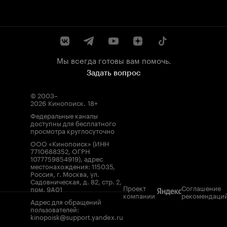
Мы всегда готовы вам помочь.
Задать вопрос
© 2003–
2026
Кинопоиск
.
18+
Федеральные каналы
доступны для бесплатного
просмотра круглосуточно
ООО «Кинопоиск» (ИНН
7710688352, ОГРН
1077759854919), адрес
местонахождения: 115035,
Россия, г. Москва, ул.
Садовническая, д. 82, стр. 2,
Проект
Соглашение
пом. 9А01
компании
рекомендаци
Адрес для обращений
пользователей:
kinopoisk@support.yandex.ru