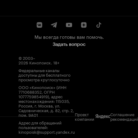
Мы всегда готовы вам помочь.
Задать вопрос
© 2003–
2026
Кинопоиск
.
18+
Федеральные каналы
доступны для бесплатного
просмотра круглосуточно
ООО «Кинопоиск» (ИНН
7710688352, ОГРН
1077759854919), адрес
местонахождения: 115035,
Россия, г. Москва, ул.
Садовническая, д. 82, стр. 2,
Проект
Соглашение
пом. 9А01
компании
рекомендаци
Адрес для обращений
пользователей:
kinopoisk@support.yandex.ru