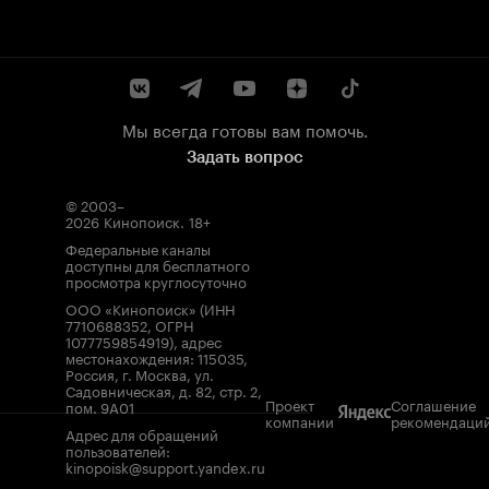
Мы всегда готовы вам помочь.
Задать вопрос
© 2003–
2026
Кинопоиск
.
18+
Федеральные каналы
доступны для бесплатного
просмотра круглосуточно
ООО «Кинопоиск» (ИНН
7710688352, ОГРН
1077759854919), адрес
местонахождения: 115035,
Россия, г. Москва, ул.
Садовническая, д. 82, стр. 2,
Проект
Соглашение
пом. 9А01
компании
рекомендаци
Адрес для обращений
пользователей:
kinopoisk@support.yandex.ru