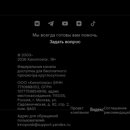
Мы всегда готовы вам помочь.
Задать вопрос
© 2003–
2026
Кинопоиск
.
18+
Федеральные каналы
доступны для бесплатного
просмотра круглосуточно
ООО «Кинопоиск» (ИНН
7710688352, ОГРН
1077759854919), адрес
местонахождения: 115035,
Россия, г. Москва, ул.
Садовническая, д. 82, стр. 2,
Проект
Соглашение
пом. 9А01
компании
рекомендаци
Адрес для обращений
пользователей:
kinopoisk@support.yandex.ru