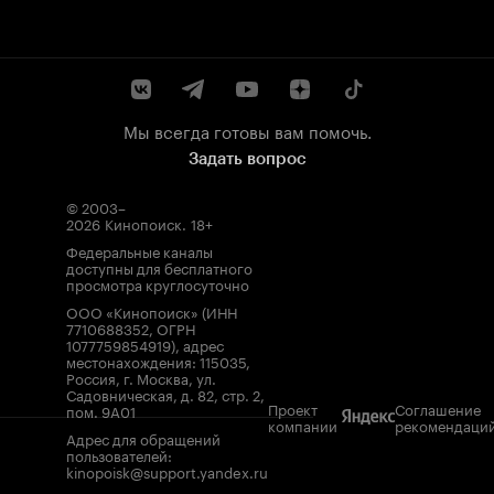
Мы всегда готовы вам помочь.
Задать вопрос
© 2003–
2026
Кинопоиск
.
18+
Федеральные каналы
доступны для бесплатного
просмотра круглосуточно
ООО «Кинопоиск» (ИНН
7710688352, ОГРН
1077759854919), адрес
местонахождения: 115035,
Россия, г. Москва, ул.
Садовническая, д. 82, стр. 2,
Проект
Соглашение
пом. 9А01
компании
рекомендаци
Адрес для обращений
пользователей:
kinopoisk@support.yandex.ru