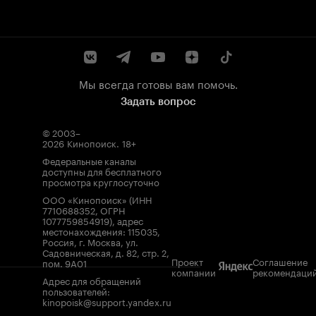
Мы всегда готовы вам помочь.
Задать вопрос
© 2003–
2026
Кинопоиск
.
18+
Федеральные каналы
доступны для бесплатного
просмотра круглосуточно
ООО «Кинопоиск» (ИНН
7710688352, ОГРН
1077759854919), адрес
местонахождения: 115035,
Россия, г. Москва, ул.
Садовническая, д. 82, стр. 2,
Проект
Соглашение
пом. 9А01
компании
рекомендаци
Адрес для обращений
пользователей:
kinopoisk@support.yandex.ru