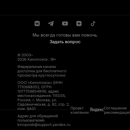
Мы всегда готовы вам помочь.
Задать вопрос
© 2003–
2026
Кинопоиск
.
18+
Федеральные каналы
доступны для бесплатного
просмотра круглосуточно
ООО «Кинопоиск» (ИНН
7710688352, ОГРН
1077759854919), адрес
местонахождения: 115035,
Россия, г. Москва, ул.
Садовническая, д. 82, стр. 2,
Проект
Соглашение
пом. 9А01
компании
рекомендаци
Адрес для обращений
пользователей:
kinopoisk@support.yandex.ru