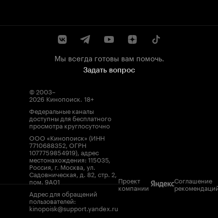
Мы всегда готовы вам помочь.
Задать вопрос
© 2003–
2026
Кинопоиск
.
18+
Федеральные каналы
доступны для бесплатного
просмотра круглосуточно
ООО «Кинопоиск» (ИНН
7710688352, ОГРН
1077759854919), адрес
местонахождения: 115035,
Россия, г. Москва, ул.
Садовническая, д. 82, стр. 2,
Проект
Соглашение
пом. 9А01
компании
рекомендаци
Адрес для обращений
пользователей:
kinopoisk@support.yandex.ru