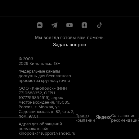
Мы всегда готовы вам помочь.
Задать вопрос
© 2003–
2026
Кинопоиск
.
18+
Федеральные каналы
доступны для бесплатного
просмотра круглосуточно
ООО «Кинопоиск» (ИНН
7710688352, ОГРН
1077759854919), адрес
местонахождения: 115035,
Россия, г. Москва, ул.
Садовническая, д. 82, стр. 2,
Проект
Соглашение
пом. 9А01
компании
рекомендаци
Адрес для обращений
пользователей:
kinopoisk@support.yandex.ru